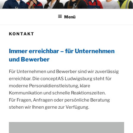
Zum
CONCEPTAS GMBH
Über 20 Jahre Kompetenz in Sachen Personalüberlassung und
Inhalt
Personalvermittlung
LUDWIGSBURG
Menü
springen
KONTAKT
Immer erreichbar – für Unternehmen
und Bewerber
Für Unternehmen und Bewerber sind wir zuverlässig
erreichbar. Die conceptAS Ludwigsburg steht für
moderne Personaldienstleistung, klare
Kommunikation und schnelle Reaktionszeiten.
Für Fragen, Anfragen oder persönliche Beratung
stehen wir Ihnen gerne zur Verfügung.